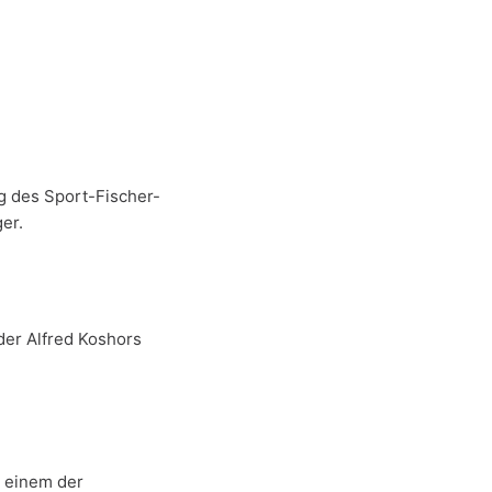
g des Sport-Fischer-
ger.
der Alfred Koshors
u einem der