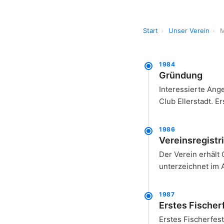
Start
›
Unser Verein
›
M
1984
Gründung
Interessierte Ang
Club Ellerstadt. E
1986
Vereinsregistr
Der Verein erhält 
unterzeichnet im A
1987
Erstes Fischer
Erstes Fischerfest