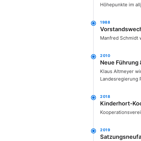
Höhepunkte im all
1988
Vorstandswec
Manfred Schmidt w
2010
Neue Führung 
Klaus Altmeyer wi
Landesregierung R
2018
Kinderhort-Ko
Kooperationsverei
2019
Satzungsneuf